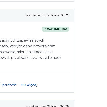
21 lipca 2025
opublikowano
PRAWOMOCNA
nizacyjnych zapewniających
sób, których dane dotyczą oraz
towania, mierzenia i oceniania
bowych przetwarzanych w systemach
 i poufność
...
+
17
więcej
18 lipca 2025
opublikowano