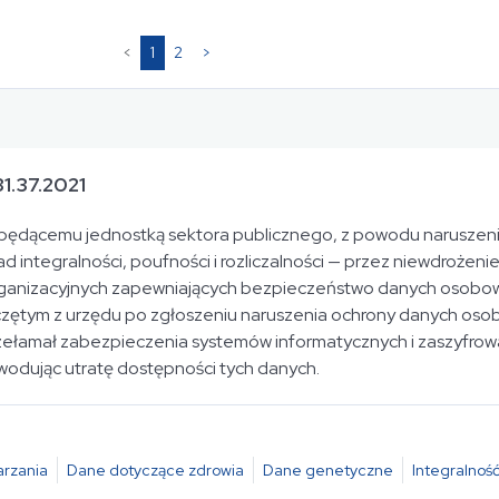
(current)
<
1
2
>
1.37.2021
i będącemu jednostką sektora publicznego, z powodu narusze
integralności, poufności i rozliczalności — przez niewdrożenie
organizacyjnych zapewniających bezpieczeństwo danych osobo
zętym z urzędu po zgłoszeniu naruszenia ochrony danych oso
ełamał zabezpieczenia systemów informatycznych i zaszyfrowa
wodując utratę dostępności tych danych.
rzania
Dane dotyczące zdrowia
Dane genetyczne
Integralność