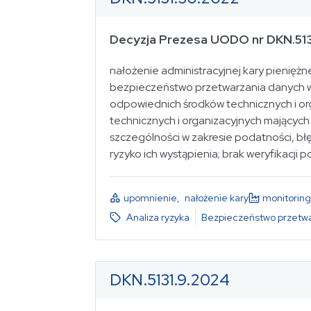
Decyzja Prezesa UODO nr DKN.51
wybierz...
nałożenie administracyjnej kary pienięż
bezpieczeństwo przetwarzania danych w
odpowiednich środków technicznych i org
wybierz...
technicznych i organizacyjnych mający
szczególności w zakresie podatności, błę
ryzyko ich wystąpienia; brak weryfikacji
wybierz...
upomnienie
,
nałożenie kary
monitoring
Analiza ryzyka
Bezpieczeństwo przetwa
wybierz...
DKN.5131.9.2024