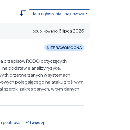
data ogłoszenia - najnowsza
6 lipca 2026
opublikowano
NIEPRAWOMOCNA
nia przepisów RODO dotyczących
, na podstawie analizy ryzyka,
wych przetwarzanych w systemach
bowych polegającego na ataku złośliwym
ł szeroki zakres danych, w tym danych
 i poufność
...
+
11
więcej