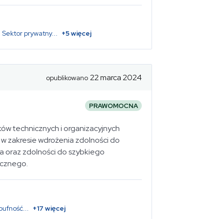
Sektor prywatny
...
+
5
więcej
22 marca 2024
opublikowano
PRAWOMOCNA
ków technicznych i organizacyjnych
w zakresie wdrożenia zdolności do
ia oraz zdolności do szybkiego
icznego.
poufność
...
+
17
więcej