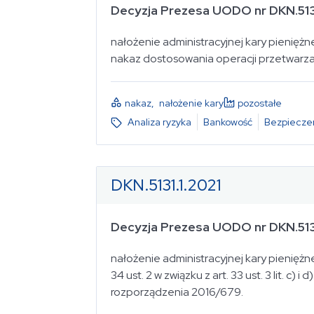
Decyzja Prezesa UODO nr DKN.51
nałożenie administracyjnej kary pieniężnej 
nakaz dostosowania operacji przetwarz
nakaz
,
nałożenie kary
pozostałe
Analiza ryzyka
Bankowość
Bezpiecze
DKN.5131.1.2021
Decyzja Prezesa UODO nr DKN.5131
nałożenie administracyjnej kary pieniężnej za n
34 ust. 2 w związku z art. 33 ust. 3 lit.
rozporządzenia 2016/679.