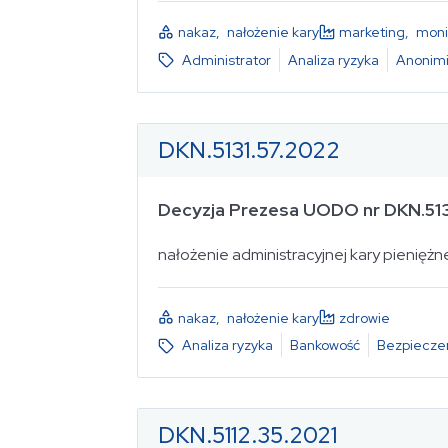
nakaz
,
nałożenie kary
marketing
,
moni
Administrator
Analiza ryzyka
Anonimi
DKN.5131.57.2022
Decyzja Prezesa UODO nr DKN.513
nałożenie administracyjnej kary pienięż
nakaz
,
nałożenie kary
zdrowie
Analiza ryzyka
Bankowość
Bezpiecze
DKN.5112.35.2021