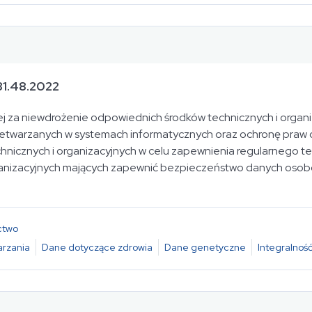
31.48.2022
nej za niewdrożenie odpowiednich środków technicznych i orga
warzanych w systemach informatycznych oraz ochronę praw o
icznych i organizacyjnych w celu zapewnienia regularnego tes
rganizacyjnych mających zapewnić bezpieczeństwo danych oso
ctwo
rzania
Dane dotyczące zdrowia
Dane genetyczne
Integralność
ch Osobowych