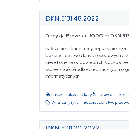
Data publikacji
dowolny okres
DKN.5131.48.2022
Status
Decyzja Prezesa UODO nr DKN.51
Sygnatura
nałożenie administracyjnej kary pienięż
wybierz...
bezpieczeństwo danych osobowych przet
niewdrożenie odpowiednich środków techn
skuteczności środków technicznych i o
informatycznych.
ransomware
nakaz
,
nałożenie kary
zdrowie
,
szkolni
Analiza ryzyka
Bezpieczeństwo przetwa
Rozporządzenie o Ochronie Dany
DKN.5131.30.2022