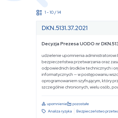
1
-
10
/
14
DKN.5131.37.2021
od
Decyzja Prezesa UODO nr DKN.513
do
udzielenie upomnienia administratorow
bezpieczeństwa przetwarzania oraz zasad 
Data ogłoszenia
odpowiednich środków technicznych i 
dowolny okres
informatycznych — w postępowaniu wszc
oprogramowaniem szyfrującym, który prz
szczególnie chronionych, wielu osób, po
od
upomnienie
pozostałe
Analiza ryzyka
Bezpieczeństwo przetwa
do