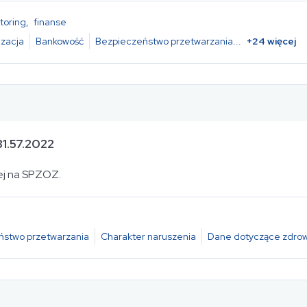
toring
,
finanse
zacja
Bankowość
Bezpieczeństwo przetwarzania
...
+
24
więcej
1.57.2022
nej na SPZOZ.
ństwo przetwarzania
Charakter naruszenia
Dane dotyczące zdrow