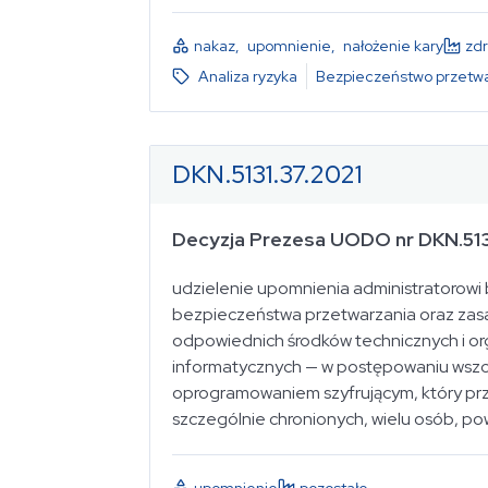
nakaz
,
upomnienie
,
nałożenie kary
zd
Data publikacji
dowolny okres
Analiza ryzyka
Bezpieczeństwo przetwa
Status
Sygnatura
DKN.5131.37.2021
wybierz...
Decyzja Prezesa UODO nr DKN.513
udzielenie upomnienia administratorow
dane genetyczne
bezpieczeństwa przetwarzania oraz zasad 
odpowiednich środków technicznych i 
informatycznych — w postępowaniu wszc
oprogramowaniem szyfrującym, który prz
szczególnie chronionych, wielu osób, po
Rozporządzenie o Ochronie Dany
upomnienie
pozostałe