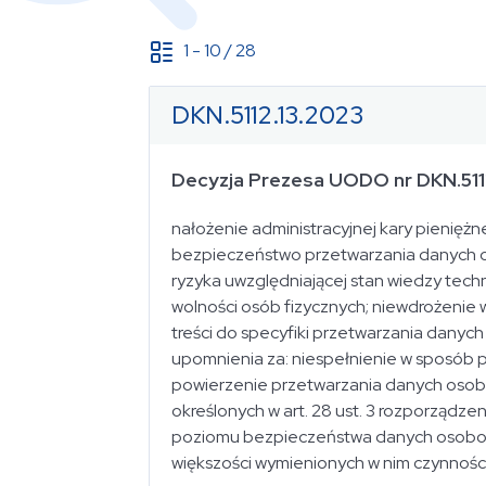
1
-
10
/
28
DKN.5112.13.2023
od
Decyzja Prezesa UODO nr DKN.511
do
nałożenie administracyjnej kary pienięż
bezpieczeństwo przetwarzania danych o
Data ogłoszenia
ryzyka uwzględniającej stan wiedzy techn
dowolny okres
wolności osób fizycznych; niewdrożenie 
treści do specyfiki przetwarzania danyc
upomnienia za: niespełnienie w sposób 
od
powierzenie przetwarzania danych osob
określonych w art. 28 ust. 3 rozporząd
poziomu bezpieczeństwa danych osobowy
większości wymienionych w nim czynności
do