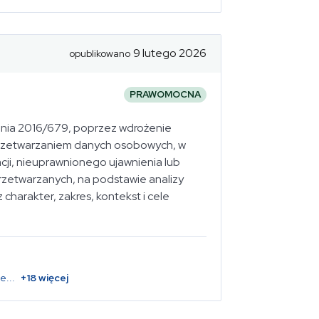
9 lutego 2026
opublikowano
PRAWOMOCNA
enia 2016/679, poprzez wdrożenie
 przetwarzaniem danych osobowych, w
ji, nieuprawnionego ujawnienia lub
zetwarzanych, na podstawie analizy
harakter, zakres, kontekst i cele
ne
...
+
18
więcej