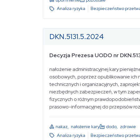
Analiza ryzyka
Bezpieczeństwo przetwa
wybierz...
DKN.5131.5.2024
wybierz...
Decyzja Prezesa UODO nr DKN.513
nałożenie administracyjnej kary pienię
osobowych, poprzez opublikowanie ich n
wybierz...
technicznych i organizacyjnych, zaproje
niezbędnych zabezpieczeń, w tym zapew
fizycznych o różnym prawdopodobieństwi
prasowo-informacyjnej do przepisów ro
wybierz...
nakaz
,
nałożenie kary
dodo
,
zdrowie
Analiza ryzyka
Bezpieczeństwo przetwa