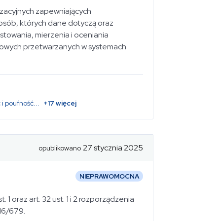
nizacyjnych zapewniających
sób, których dane dotyczą oraz
towania, mierzenia i oceniania
bowych przetwarzanych w systemach
 i poufność
...
+
17
więcej
27 stycznia 2025
opublikowano
NIEPRAWOMOCNA
st. 1 oraz art. 32 ust. 1 i 2 rozporządzenia
016/679.