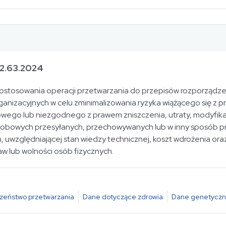
12.63.2024
dostosowania operacji przetwarzania do przepisów rozporządz
ganizacyjnych w celu zminimalizowania ryzyka wiążącego się z
wego lub niezgodnego z prawem zniszczenia, utraty, modyfikac
bowych przesyłanych, przechowywanych lub w inny sposób pr
względniającej stan wiedzy technicznej, koszt wdrożenia oraz c
aw lub wolności osób fizycznych.
zeństwo przetwarzania
Dane dotyczące zdrowia
Dane genetycz