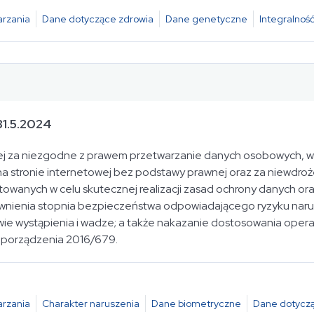
rzania
Dane dotyczące zdrowia
Dane genetyczne
Integralność
1.5.2024
żnej za niezgodne z prawem przetwarzanie danych osobowych, w
a stronie internetowej bez podstawy prawnej oraz za niewdr
ktowanych w celu skutecznej realizacji zasad ochrony danych or
nienia stopnia bezpieczeństwa odpowiadającego ryzyku narus
e wystąpienia i wadze; a także nakazanie dostosowania operac
zporządzenia 2016/679.
rzania
Charakter naruszenia
Dane biometryczne
Dane dotyczą