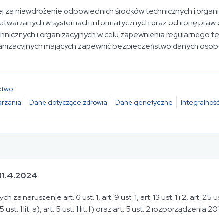
nej za niewdrożenie odpowiednich środków technicznych i orga
warzanych w systemach informatycznych oraz ochronę praw o
icznych i organizacyjnych w celu zapewnienia regularnego tes
rganizacyjnych mających zapewnić bezpieczeństwo danych oso
ctwo
rzania
Dane dotyczące zdrowia
Dane genetyczne
Integralność
31.4.2024
 naruszenie art. 6 ust. 1, art. 9 ust. 1, art. 13 ust. 1 i 2, art. 25 u
. 1 lit. a), art. 5 ust. 1 lit. f) oraz art. 5 ust. 2 rozporządzenia 2