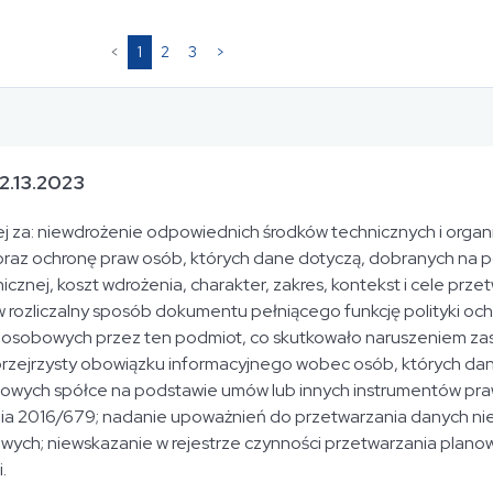
(current)
<
1
2
3
>
2.13.2023
nej za: niewdrożenie odpowiednich środków technicznych i orga
raz ochronę praw osób, których dane dotyczą, dobranych na 
icznej, koszt wdrożenia, charakter, zakres, kontekst i cele prze
w rozliczalny sposób dokumentu pełniącego funkcję polityki o
h osobowych przez ten podmiot, co skutkowało naruszeniem zasa
przejrzysty obowiązku informacyjnego wobec osób, których d
owych spółce na podstawie umów lub innych instrumentów pr
zenia 2016/679; nadanie upoważnień do przetwarzania danych 
ch; niewskazanie w rejestrze czynności przetwarzania planow
.