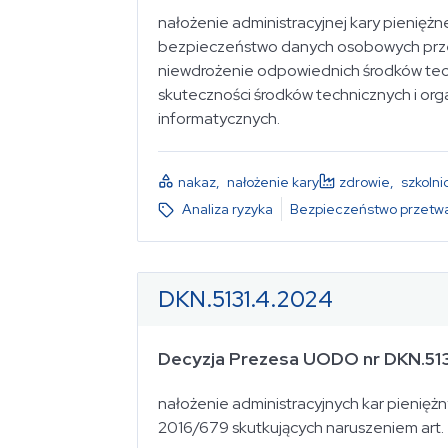
nałożenie administracyjnej kary pienięż
bezpieczeństwo danych osobowych przet
niewdrożenie odpowiednich środków techn
skuteczności środków technicznych i o
informatycznych.
nakaz
,
nałożenie kary
zdrowie
,
szkolni
Analiza ryzyka
Bezpieczeństwo przetwa
DKN.5131.4.2024
Decyzja Prezesa UODO nr DKN.51
nałożenie administracyjnych kar pieniężnych za
2016/679 skutkujących naruszeniem art. 5 ust