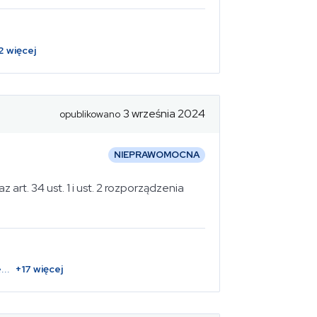
2
więcej
3 września 2024
opublikowano
NIEPRAWOMOCNA
az art. 34 ust. 1 i ust. 2 rozporządzenia
e
...
+
17
więcej