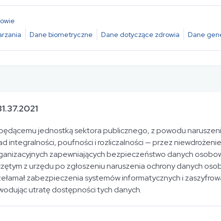
rowie
rzania
Dane biometryczne
Dane dotyczące zdrowia
Dane gen
1.37.2021
i będącemu jednostką sektora publicznego, z powodu narusze
integralności, poufności i rozliczalności — przez niewdrożenie
organizacyjnych zapewniających bezpieczeństwo danych osobo
zętym z urzędu po zgłoszeniu naruszenia ochrony danych oso
ełamał zabezpieczenia systemów informatycznych i zaszyfrowa
wodując utratę dostępności tych danych.
ch Osobowych