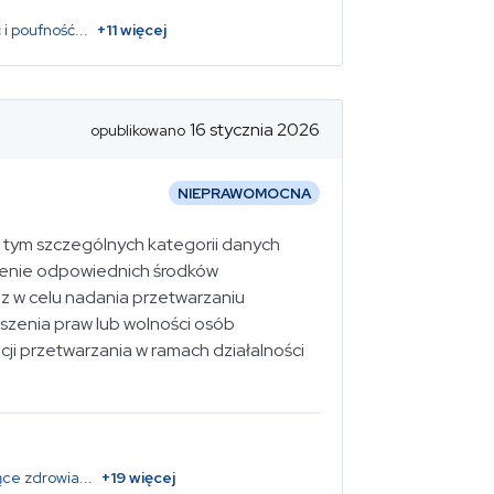
 i poufność
...
+
11
więcej
16 stycznia 2026
opublikowano
NIEPRAWOMOCNA
 tym szczególnych kategorii danych
ożenie odpowiednich środków
az w celu nadania przetwarzaniu
zenia praw lub wolności osób
ji przetwarzania w ramach działalności
ce zdrowia
...
+
19
więcej