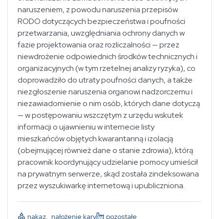
naruszeniem, z powodu naruszenia przepisów
RODO dotyczących bezpieczeństwa i poufności
przetwarzania, uwzględniania ochrony danych w
fazie projektowania oraz rozliczalności — przez
niewdrożenie odpowiednich środków technicznych i
organizacyjnych (w tym rzetelnej analizy ryzyka), co
doprowadziło do utraty poufności danych, a także
niezgłoszenie naruszenia organowi nadzorczemu i
niezawiadomienie o nim osób, których dane dotyczą
— w postępowaniu wszczętym z urzędu wskutek
informacji o ujawnieniu w internecie listy
mieszkańców objętych kwarantanną i izolacją
(obejmującej również dane o stanie zdrowia), którą
pracownik koordynujący udzielanie pomocy umieścił
na prywatnym serwerze, skąd została zindeksowana
przez wyszukiwarkę internetową i upubliczniona.
nakaz
,
nałożenie kary
pozostałe