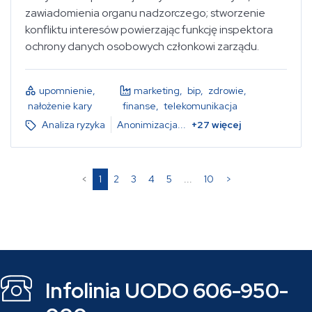
zawiadomienia organu nadzorczego; stworzenie
konfliktu interesów powierzając funkcję inspektora
ochrony danych osobowych członkowi zarządu.
upomnienie
,
marketing
,
bip
,
zdrowie
,
nałożenie kary
finanse
,
telekomunikacja
Analiza ryzyka
Anonimizacja
...
+
27
więcej
(current)
<
1
2
3
4
5
...
10
>
Infolinia UODO 606-950-