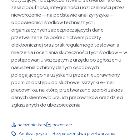
zasad poufności, integralności i rozliczalności przez
niewdrożenie — na podstawie analizy ryzyka —
odpowiednich środków technicznych i
organizacyjnych zabezpieczających dane
Rozporządzenie o Ochronie Danych Osobowych
przetwarzane za pośrednictwem poczty
elektronicznej oraz brak regularnego testowania,
mierzenia i oceniania skuteczności tych środków — w
postępowaniu wszczętym z urzędu po zgłoszeniu
wybierz...
naruszenia ochrony danych osobowych
polegającego na uzyskaniu przez nieuprawniony
podmiot dostępu do służbowej skrzynki e-mail
wybierz...
pracownika, na której przetwarzano szeroki zakres
danych klientów biura, ich pracowników oraz dzieci
zgłaszanych do ubezpieczenia.
wybierz...
nałożenie kary
pozostałe
wybierz...
Analiza ryzyka
Bezpieczeństwo przetwarzania
...