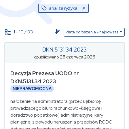
analiza ryzyka
1
-
10
/
93
data ogłoszenia - najnowsza
DKN.5131.34.2023
25 czerwca 2026
Data ogłoszenia
opublikowano
(od - do)
Decyzja Prezesa UODO nr
DKN.5131.34.2023
NIEPRAWOMOCNA
Data publikacji
(od - do)
nałożenie na administratora (przedsiębiorcę
prowadzącego biuro rachunkowo-księgowe i
Sygnatura
Status
wybierz...
doradztwo podatkowe) administracyjnej kary
pieniężnej z powodu naruszenia przepisów RODO
analiza ryzyka
dotyczących bezpieczeństwa przetwarzania oraz