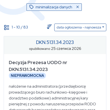
minimalizacja danych
1
-
10
/
83
data ogłoszenia - najnowsza
DKN.5131.34.2023
25 czerwca 2026
Data ogłoszenia
opublikowano
(od - do)
Decyzja Prezesa UODO nr
DKN.5131.34.2023
NIEPRAWOMOCNA
Data publikacji
(od - do)
nałożenie na administratora (przedsiębiorcę
prowadzącego biuro rachunkowo-księgowe i
Sygnatura
Status
wybierz...
doradztwo podatkowe) administracyjnej kary
pieniężnej z powodu naruszenia przepisów RODO
minimalizacja danych
dotyczących bezpieczeństwa przetwarzania oraz