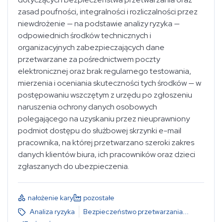
zasad poufności, integralności i rozliczalności przez
niewdrożenie — na podstawie analizy ryzyka —
odpowiednich środków technicznych i
organizacyjnych zabezpieczających dane
Rozporządzenie o Ochronie Danych Osobowych
przetwarzane za pośrednictwem poczty
elektronicznej oraz brak regularnego testowania,
mierzenia i oceniania skuteczności tych środków — w
postępowaniu wszczętym z urzędu po zgłoszeniu
wybierz...
naruszenia ochrony danych osobowych
polegającego na uzyskaniu przez nieuprawniony
podmiot dostępu do służbowej skrzynki e-mail
wybierz...
pracownika, na której przetwarzano szeroki zakres
danych klientów biura, ich pracowników oraz dzieci
zgłaszanych do ubezpieczenia.
wybierz...
nałożenie kary
pozostałe
wybierz...
Analiza ryzyka
Bezpieczeństwo przetwarzania
...