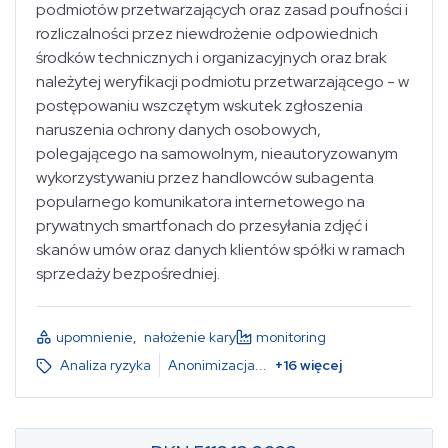
podmiotów przetwarzających oraz zasad poufności i
rozliczalności przez niewdrożenie odpowiednich
środków technicznych i organizacyjnych oraz brak
należytej weryfikacji podmiotu przetwarzającego - w
postępowaniu wszczętym wskutek zgłoszenia
naruszenia ochrony danych osobowych,
polegającego na samowolnym, nieautoryzowanym
wykorzystywaniu przez handlowców subagenta
popularnego komunikatora internetowego na
prywatnych smartfonach do przesyłania zdjęć i
skanów umów oraz danych klientów spółki w ramach
sprzedaży bezpośredniej.
upomnienie
,
nałożenie kary
monitoring
Analiza ryzyka
Anonimizacja
...
+
16
więcej