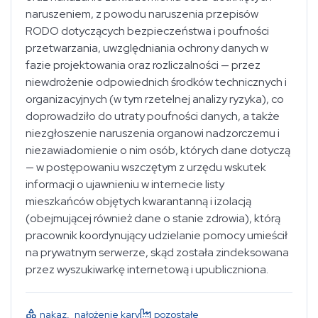
naruszeniem, z powodu naruszenia przepisów
RODO dotyczących bezpieczeństwa i poufności
przetwarzania, uwzględniania ochrony danych w
fazie projektowania oraz rozliczalności — przez
niewdrożenie odpowiednich środków technicznych i
organizacyjnych (w tym rzetelnej analizy ryzyka), co
doprowadziło do utraty poufności danych, a także
niezgłoszenie naruszenia organowi nadzorczemu i
niezawiadomienie o nim osób, których dane dotyczą
— w postępowaniu wszczętym z urzędu wskutek
informacji o ujawnieniu w internecie listy
mieszkańców objętych kwarantanną i izolacją
(obejmującej również dane o stanie zdrowia), którą
pracownik koordynujący udzielanie pomocy umieścił
na prywatnym serwerze, skąd została zindeksowana
przez wyszukiwarkę internetową i upubliczniona.
nakaz
,
nałożenie kary
pozostałe