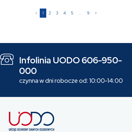
(current)
<
1
2
3
4
5
...
9
>
Infolinia UODO 606-950-
000
czynna w dni robocze od: 10:00-14:00