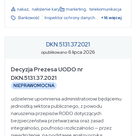
nakaz
,
nałożenie kary
marketing
,
telekomunikacja
Bankowość
Inspektor ochrony danych
...
+
16
więcej
DKN.5131.37.2021
6 lipca 2026
opublikowano
Decyzja Prezesa UODO nr
DKN.5131.37.2021
NIEPRAWOMOCNA
udzielenie upomnienia administratorowi będącemu
jednostką sektora publicznego, z powodu
naruszenia przepisów RODO dotyczących
bezpieczeństwa przetwarzania oraz zasad
integralności, poufności i rozliczalności — przez
niewdrożenie, na podstawie analizy ryzyka,