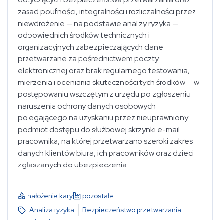
zasad poufności, integralności i rozliczalności przez
niewdrożenie — na podstawie analizy ryzyka —
odpowiednich środków technicznych i
Rozporządzenie o Ochronie Danych Osobowych
organizacyjnych zabezpieczających dane
przetwarzane za pośrednictwem poczty
elektronicznej oraz brak regularnego testowania,
mierzenia i oceniania skuteczności tych środków — w
wybierz...
postępowaniu wszczętym z urzędu po zgłoszeniu
naruszenia ochrony danych osobowych
polegającego na uzyskaniu przez nieuprawniony
nałożenie kary
podmiot dostępu do służbowej skrzynki e-mail
pracownika, na której przetwarzano szeroki zakres
danych klientów biura, ich pracowników oraz dzieci
zgłaszanych do ubezpieczenia.
wybierz...
nałożenie kary
pozostałe
wybierz...
Analiza ryzyka
Bezpieczeństwo przetwarzania
...