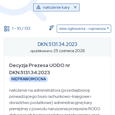
nałożenie kary
1
-
10
/
133
data ogłoszenia - najnowsza
DKN.5131.34.2023
25 czerwca 2026
Data ogłoszenia
opublikowano
(od - do)
Decyzja Prezesa UODO nr
DKN.5131.34.2023
NIEPRAWOMOCNA
Data publikacji
(od - do)
nałożenie na administratora (przedsiębiorcę
prowadzącego biuro rachunkowo-księgowe i
Sygnatura
Status
wybierz...
doradztwo podatkowe) administracyjnej kary
pieniężnej z powodu naruszenia przepisów RODO
wybierz...
dotyczących bezpieczeństwa przetwarzania oraz