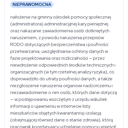
NIEPRAWOMOCNA
nałożenie na gminny ośrodek pomocy społecznej
(administratora) administracyjnej kary pieniężnej
oraz nakazanie zawiadomienia osób dotkniętych
naruszeniem, z powodu naruszenia przepisów
RODO dotyczących bezpieczeństwa i poufności
przetwarzania, uwzględniania ochrony danych w
fazie projektowania oraz rozliczalności — przez
niewdrożenie odpowiednich środków technicznych i
organizacyjnych (w tym rzetelnej analizy ryzyka), co
doprowadziło do utraty poufności danych, a także
niezgłoszenie naruszenia organowi nadzorczemu i
niezawiadomienie o nim osób, których dane dotyczą
— w postępowaniu wszczętym z urzędu wskutek
informacji o ujawnieniu w internecie listy
mieszkańców objętych kwarantanną i izolacją
(obejmującej również dane o stanie zdrowia), którą
pracownik koordynujący udzielanie pomocy umieścił