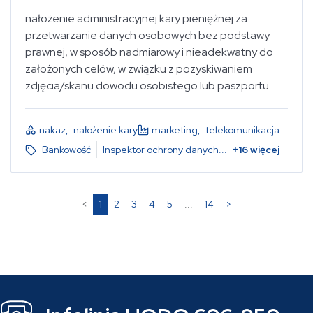
nałożenie administracyjnej kary pieniężnej za
przetwarzanie danych osobowych bez podstawy
prawnej, w sposób nadmiarowy i nieadekwatny do
założonych celów, w związku z pozyskiwaniem
zdjęcia/skanu dowodu osobistego lub paszportu.
nakaz
,
nałożenie kary
marketing
,
telekomunikacja
Bankowość
Inspektor ochrony danych
...
+
16
więcej
(current)
<
1
2
3
4
5
...
14
>