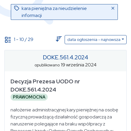
kara pieniężna za nieudzielenie
informacji
1
-
10
/
29
data ogłoszenia - najnowsza
DOKE.561.4.2024
19 września 2024
Data ogłoszenia
opublikowano
(od - do)
Decyzja Prezesa UODO nr
DOKE.561.4.2024
PRAWOMOCNA
Data publikacji
(od - do)
nałożenie administracyjnej kary pieniężnej na osobę
fizyczną prowadzącą działalność gospodarczą za
Sygnatura
Status
wybierz...
naruszenie polegające na braku współpracy z
Prezesem Urzędu Ochrony Danych Osobowych w