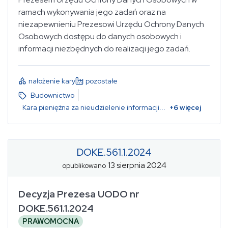
kara pieniężna za nieudzielenie informacji
ramach wykonywania jego zadań oraz na
niezapewnieniu Prezesowi Urzędu Ochrony Danych
Osobowych dostępu do danych osobowych i
informacji niezbędnych do realizacji jego zadań.
Rozporządzenie o Ochronie Danych Osobowych
nałożenie kary
pozostałe
Budownictwo
Kara pieniężna za nieudzielenie informacji
...
+
6
więcej
wybierz...
wybierz...
DOKE.561.1.2024
13 sierpnia 2024
opublikowano
wybierz...
Decyzja Prezesa UODO nr
DOKE.561.1.2024
PRAWOMOCNA
wybierz...