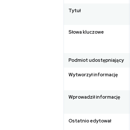
Tytuł
Słowa kluczowe
Podmiot udostępniający
Wytworzył informację
Wprowadził informację
Ostatnio edytował