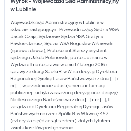
Wyrok - Wojewódzki Sąd Administracyjny
w Lublinie
Wojewódzki Sąd Administracyjny w Lublinie w
składzie następującym: Przewodniczący Sędzia WSA
Jacek Czaja, Sędziowie Sędzia NSA Grażyna
Pawlos-Janusz, Sędzia WSA Bogusław Wiśniewski
(sprawozdawca), Protokolant Starszy asystent
sędziego Jakub Polanowski, po rozpoznaniu w
Wydziale II na rozprawie w dniu 17 lutego 2016 r.
sprawy ze skargi Spółki R. w W. na decyzję Dyrektora
Regionalnej Dyrekcji Lasów Państwowych z dnia [...] r.
nr [...] w przedmiocie udostępnienia informacji
publicznej I. uchyla zaskarżoną decyzję oraz decyzję
Nadleśniczego Nadleśnictwa z dnia [...] r. nr [...]; II.
zasądza od Dyrektora Regionalnej Dyrekcji Lasów
Państwowych na rzecz Spółki R. w W. kwotę 457
(czterysta pięćdziesiąt siedem ) złotych tytułem
zwrotu kosztów postępowania.